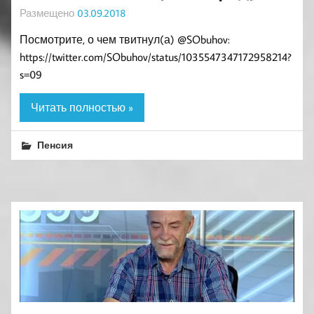
Размещено
03.09.2018
Посмотрите, о чем твитнул(а) @SObuhov:
https://twitter.com/SObuhov/status/1035547347172958214?
s=09
Читать полностью »
Пенсия