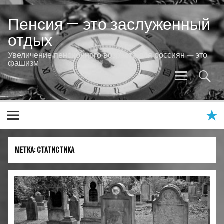
Skip
to
Пенсия — это заслуженный
content
отдых
Увеличение пенсионного возраста для россиян — это
фашизм
МЕТКА:
СТАТИСТИКА