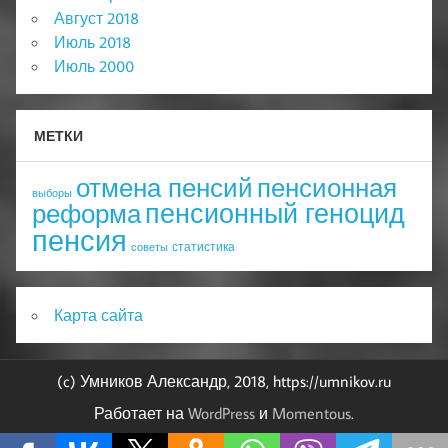
Август 2018
Июль 2018
Июль 2000
МЕТКИ
отмена пенсий
пенсионная
выборы
пенсионный геноцид
реформа
пенсия
статистика
советы
Карта сайта
(c) Умников Александр, 2018, https://umnikov.ru
Работает на
WordPress
и
Momentous
.