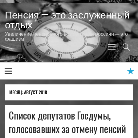
Skip
to
Пенсия — это заслуженный
content
отдых
Увеличение пенсионного возраста для россиян — это
фашизм
МЕСЯЦ:
АВГУСТ 2018
Список депутатов Госдумы,
голосовавших за отмену пенсий