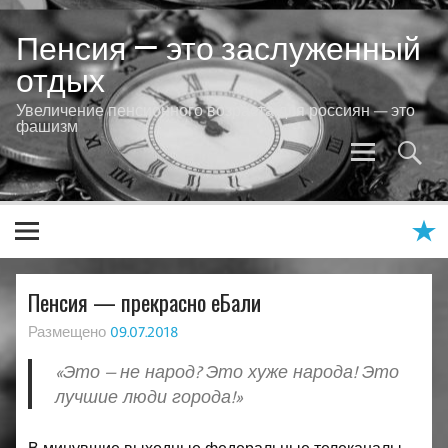
Skip
to
Пенсия — это заслуженный
content
отдых
Увеличение пенсионного возраста для россиян — это
фашизм
Пенсия — прекрасно еБали
Размещено
09.07.2018
«Это – не народ? Это хуже народа! Это
лучшие люди города!»
В минувшие выходные федеральные телеканалы