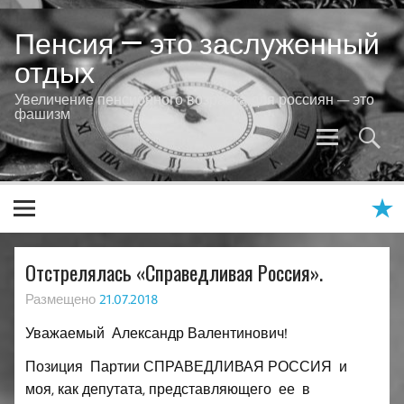
Skip
to
Пенсия — это заслуженный
content
отдых
Увеличение пенсионного возраста для россиян — это
фашизм
Отстрелялась «Справедливая Россия».
Размещено
21.07.2018
Уважаемый Александр Валентинович!
Позиция Партии СПРАВЕДЛИВАЯ РОССИЯ и
моя, как депутата, представляющего ее в