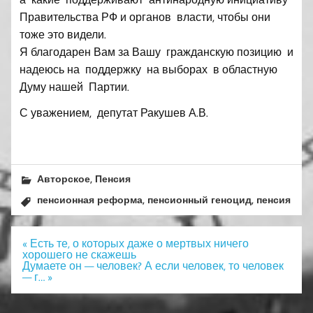
Правительства РФ и органов власти, чтобы они
тоже это видели.
Я благодарен Вам за Вашу гражданскую позицию и
надеюсь на поддержку на выборах в областную
Думу нашей Партии.
С уважением, депутат Ракушев А.В.
,
Авторское
Пенсия
,
,
пенсионная реформа
пенсионный геноцид
пенсия
Навигация
« Есть те, о которых даже о мертвых ничего
по
хорошего не скажешь
записям
Думаете он — человек? А если человек, то человек
— г… »