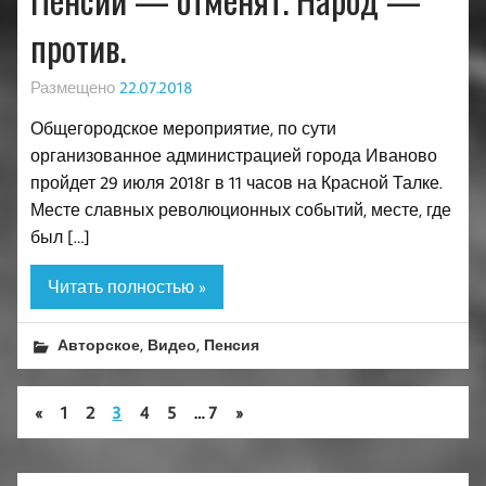
против.
Размещено
22.07.2018
Общегородское мероприятие, по сути
организованное администрацией города Иваново
пройдет 29 июля 2018г в 11 часов на Красной Талке.
Месте славных революционных событий, месте, где
был […]
Читать полностью »
,
,
Авторское
Видео
Пенсия
«
1
2
3
4
5
…
7
»