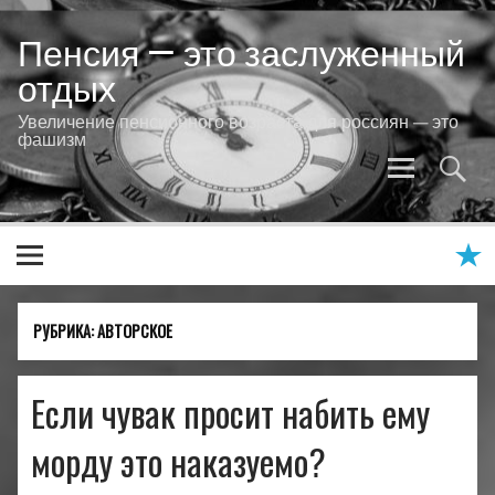
Skip
to
Пенсия — это заслуженный
content
отдых
Увеличение пенсионного возраста для россиян — это
фашизм
РУБРИКА:
АВТОРСКОЕ
Если чувак просит набить ему
морду это наказуемо?