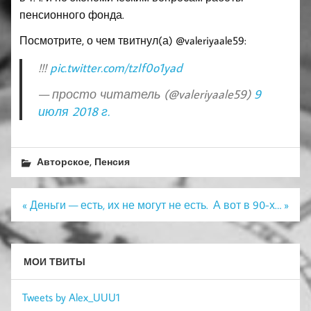
пенсионного фонда.
Посмотрите, о чем твитнул(а) @valeriyaale59:
!!!
pic.twitter.com/tzIf0o1yad
— просто читатель (@valeriyaale59)
9
июля 2018 г.
,
Авторское
Пенсия
Навигация
« Деньги — есть, их не могут не есть.
А вот в 90-х… »
по
записям
МОИ ТВИТЫ
Tweets by Alex_UUU1