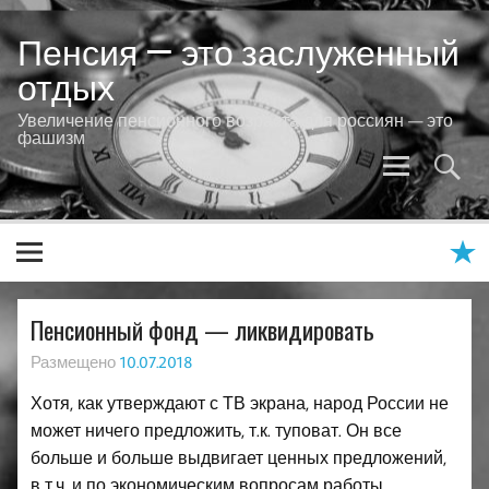
Skip
to
Пенсия — это заслуженный
content
отдых
Увеличение пенсионного возраста для россиян — это
фашизм
Пенсионный фонд — ликвидировать
Размещено
10.07.2018
Хотя, как утверждают с ТВ экрана, народ России не
может ничего предложить, т.к. туповат. Он все
больше и больше выдвигает ценных предложений,
в т.ч. и по экономическим вопросам работы